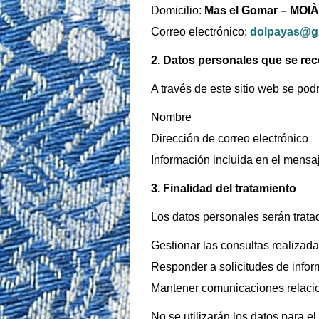
Domicilio:
Mas el Gomar –
MOIÀ
Correo electrónico:
dolpayas@g
2. Datos personales que se re
A través de este sitio web se pod
Nombre
Dirección de correo electrónico
Información incluida en el mensa
3. Finalidad del tratamiento
Los datos personales serán tratad
Gestionar las consultas realizada
Responder a solicitudes de info
Mantener comunicaciones relacio
No se utilizarán los datos para 